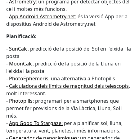
-
Astrometry:
un programa per detectar objectes del
cel i moltes més funcions.
-
App Android Astrometry.net:
és la versió App per a
dispositius Android de Astrometry.net
Planificació:
-
SunCalc
, predicció de la posició del Sol en l'eixida i la
posta
-
MoonCalc
, predicció de la posició de la Lluna en
l'eixida i la posta
-
PhotoEphemeris
, una alternativa a Photopills
-
Calculadora dels límits de magnitud dels telescopis
,
molt interessant.
-
Photopills:
programari per a smartphones que
permet fer previsions de la Via Làctica, Lluna, Sol i
més.
-
App Good To Stargaze:
per a planificar sol, lluna,
temperatura, vent, planetes, i més informacions.
-
Generador de panoràmiques:
un generador de