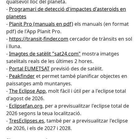
qualsevol lloc del planeta.
-
Programari de detecció d'impactes d'asteroids en
planetes
-
Planit Pro (manuals en pdf)
els manuals (en format
pdf) de l'App Planit Pro.
-
https://transit-finder.com
cercador de trànsits en sol
i lluna.
-
Imagtes de satèlit "sat24.com"
mostra imatges
satelitals reals de les últimes 2 hores.
-
Portal EUMETSAT
previsió des de satèlit.
-
Peakfinder
et permet també planificar objectes en
paissatges amb muntanyes.
-
The Eclipse App
, molt fàcil i útil per a l'eclipse total
d'agost de 2026.
-
Eclipsefan.org
, per a previsualitzar l'eclipse total de
2026 segons la teua localització.
-
TresEclipses.es
, també per a previsualitzar l'eclipse
de 2026, i els de 2027 i 2028.