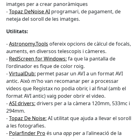
imatges per a crear panoràmiques
-
Topaz DeNoise AI
programari, de pagament, de
neteja del soroll de les imatges.
Utilitats:
-
Astronomy.Tools
ofereix opcions de càlcul de focals,
auments, en diversos telescopis i càmeres.
-
RedScreen for Windows:
fa que la pantalla de
l'ordinador es fique de color roig.
-
VirtualDub:
permet pasar un AVI a un format AVI
antic. Això m'ho van recomanar per a processar
videos que Registax no podia obrir, i al final (amb el
format AVI antic) vaig poder obrir el video.
-
ASI drivers:
drivers per a la càmera 120mm, 533mc i
294mm.
-
Topaz De Noise:
AI utilitat que ajuda a llevar el soroll
a les fotografies.
-
Polarfinder Pro
és una
app
per a l'alineació de la