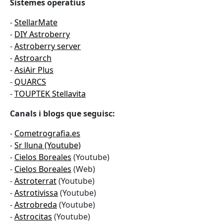
Sistemes operatius
-
StellarMate
-
DIY Astroberry
-
Astroberry server
-
Astroarch
-
AsiAir Plus
-
QUARCS
-
TOUPTEK Stellavita
Canals i blogs que seguisc:
-
Cometrografia.es
-
Sr lluna (Youtube)
-
Cielos Boreales
(Youtube)
-
Cielos Boreales
(Web)
-
Astroterrat
(Youtube)
-
Astrotivissa
(Youtube)
-
Astrobreda
(Youtube)
-
Astrocitas
(Youtube)