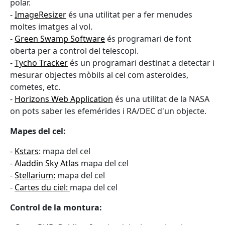
polar.
-
ImageResizer
és una utilitat per a fer menudes
moltes imatges al vol.
-
Green Swamp Software
és programari de font
oberta per a control del telescopi.
-
Tycho Tracker
és un programari destinat a detectar i
mesurar objectes mòbils al cel com asteroides,
cometes, etc.
-
Horizons Web Application
és una utilitat de la NASA
on pots saber les efemérides i RA/DEC d'un objecte.
Mapes del cel:
-
Kstars
: mapa del cel
-
Aladdin Sky Atlas
mapa del cel
-
Stellarium:
mapa del cel
-
Cartes du ciel:
mapa del cel
Control de la montura: