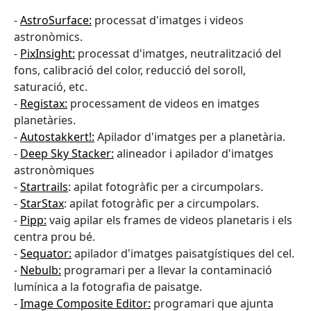
-
AstroSurface:
processat d'imatges i videos
astronòmics.
-
PixInsight:
processat d'imatges, neutralització del
fons, calibració del color, reducció del soroll,
saturació, etc.
-
Registax:
processament de videos en imatges
planetàries.
-
Autostakkert!:
Apilador d'imatges per a planetària.
-
Deep Sky Stacker:
alineador i apilador d'imatges
astronòmiques
-
Startrails
: apilat fotogràfic per a circumpolars.
-
StarStax
: apilat fotogràfic per a circumpolars.
-
Pipp:
vaig apilar els frames de videos planetaris i els
centra prou bé.
-
Sequator:
apilador d'imatges paisatgístiques del cel.
-
Nebulb:
programari per a llevar la contaminació
lumínica a la fotografia de paisatge.
-
Image Composite Editor:
programari que ajunta