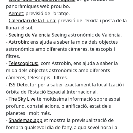
panoràmiques web prou bo.
-
Aemet:
previsió de l'oratge.
-
Calendari de la Lluna:
previsió de l'eixida i posta de la
lluna i el sol.
-
Seeing de València
Seeing astronòmic de València.
-
Astrobin:
ens ajuda a saber la mida dels objectes
astronòmics amb diferents càmeres, telescopis i
filtres.
-
Telescopicus:
, com Astrobin, ens ajuda a saber la
mida dels objectes astronòmics amb diferents
càmeres, telescopis i filtres.
-
ISS Detector
per a saber exactament la localització i
òrbita de l'Estació Espacial Internacional.
-
The Sky Live
té moltíssima informació sobre espai
profund, constel·lacions, planificació, estat dels
planetes i molt més.
-
Shademap.app
et mostra la previsualització de
l'ombra qualsevol dia de l'any, a qualsevol hora i a