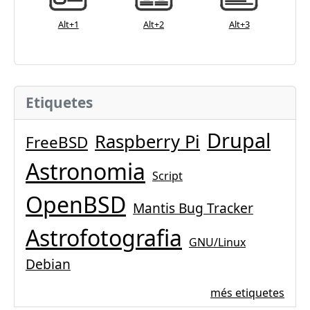
Alt+1
Alt+2
Alt+3
Etiquetes
Drupal
Raspberry Pi
FreeBSD
Astronomia
Script
OpenBSD
Mantis Bug Tracker
Astrofotografia
GNU/Linux
Debian
més etiquetes