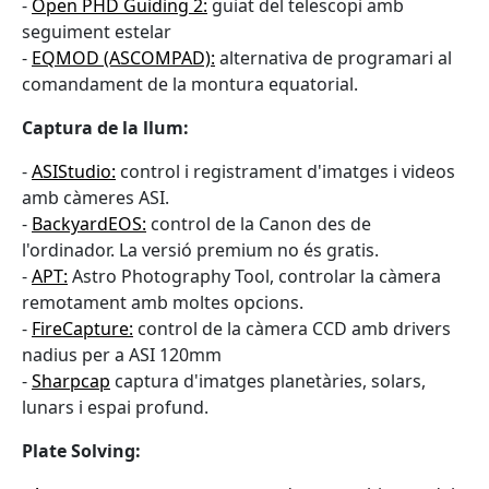
-
Open PHD Guiding 2:
guiat del telescopi amb
seguiment estelar
-
EQMOD (ASCOMPAD):
alternativa de programari al
comandament de la montura equatorial.
Captura de la llum:
-
ASIStudio:
control i registrament d'imatges i videos
amb càmeres ASI.
-
BackyardEOS:
control de la Canon des de
l'ordinador. La versió premium no és gratis.
-
APT:
Astro Photography Tool, controlar la càmera
remotament amb moltes opcions.
-
FireCapture:
control de la càmera CCD amb drivers
nadius per a ASI 120mm
-
Sharpcap
captura d'imatges planetàries, solars,
lunars i espai profund.
Plate Solving: